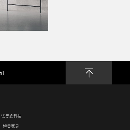
们
：诺曼底科技
博奥家具